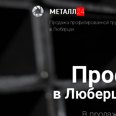
МЕТАЛЛ
24
Продажа профилированной тр
в Люберцах
Про
в Люберц
В прода