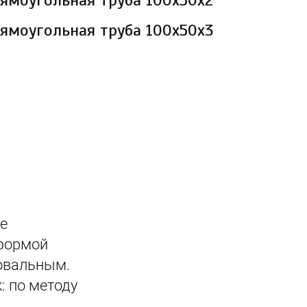
ямоугольная труба 100х50х2
ямоугольная труба 100х50х3
е
 формой
 овальным.
: по методу