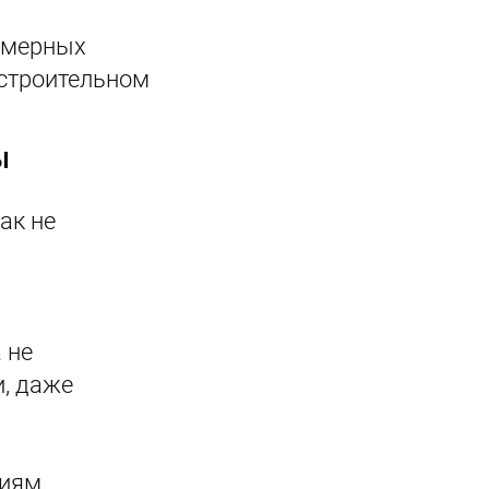
азмерных
 строительном
Ы
ак не
 не
и, даже
виям