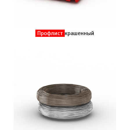
Профлист
крашенный