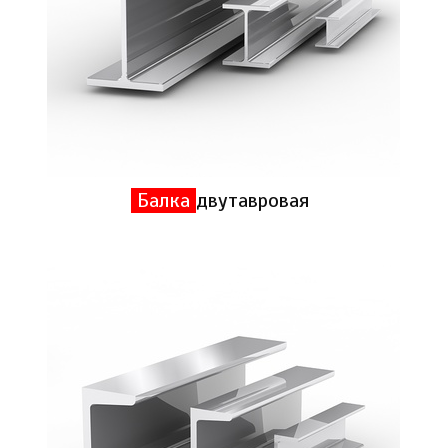
Балка
двутавровая