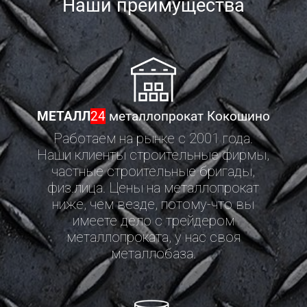
Наши преимущества
МЕТАЛЛ
24
металлопрокат Кокошино
Работаем на рынке с 2001 года.
Наши клиенты строительные фирмы,
частные строительные бригады,
физ.лица. Цены на металлопрокат
ниже, чем везде, потому-что вы
имеете дело с трейдером
металлопроката, у нас своя
металлобаза.