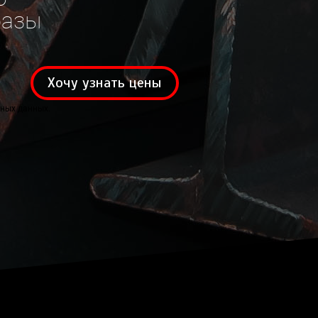
базы
Хочу узнать цены
ных данных.