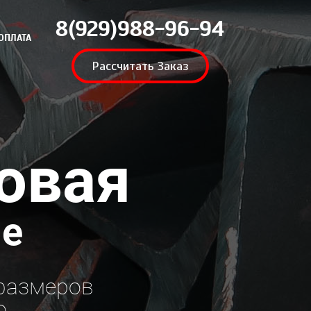
8(929)988-96-94
ОПЛАТА
Рассчитать Заказ
овая
не
 размеров
о