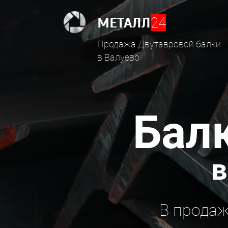
МЕТАЛЛ
24
Продажа Двутавровой балки
в Валуево
Бал
в
В продаж