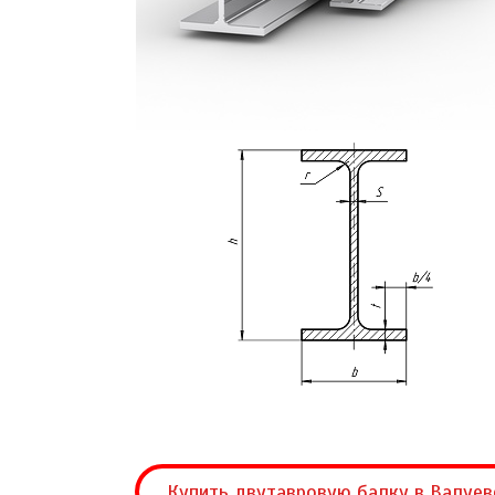
Купить двутавровую балку в Валуев