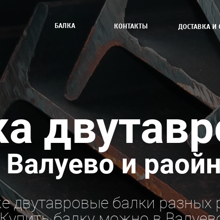
БАЛКА
КОНТАКТЫ
ДОСТАВКА И 
ка двутавр
 Валуево и раой
е двутавровые балки разных
Купить балку можно в Валуев