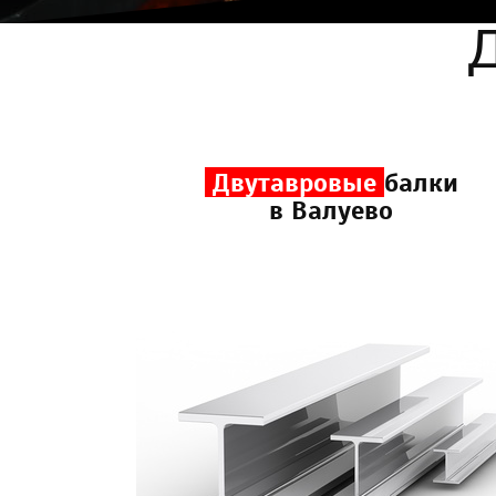
Д
Двутавровые
балки
в Валуево