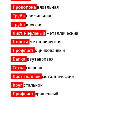
Проволока
вязальная
Труба
профильная
Труба
круглая
Лист Рифленый
металлический
Полоса
металлическая
Профлист
оцинкованный
Балка
двутавровая
Сетка
сварная
Лист гладкий
металлический
Круг
стальной
Профлист
крашенный