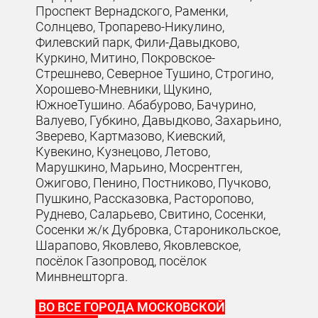
Проспект Вернадского, Раменки,
Солнцево, Тропарево-Никулино,
Филевский парк, Фили-Давыдково,
Куркино, Митино, Покровское-
Стрешнево, Северное Тушино, Строгино,
Хорошево-Мневники, Щукино,
ЮжноеТушино. Абабурово, Бачурино,
Валуево, Губкино, Давыдково, Захарьино,
Зверево, Картмазово, Киевский,
Кувекино, Кузнецово, Летово,
Марушкино, Марьино, Мосрентген,
Ожигово, Пенино, Постниково, Пучково,
Пушкино, Рассказовка, Расторопово,
Руднево, Саларьево, Свитино, Сосенки,
Сосенки ж/к Дубровка, Староникольское,
Шарапово, Яковлево, Яковлевское,
посёлок Газопровод, посёлок
Минвнешторга.
ВО ВСЕ ГОРОДА МОСКОВСКОЙ