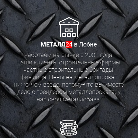
МЕТАЛЛ
24
в Лобне
Работаем на рынке с 2001 года.
Наши клиенты строительные фирмы,
частные строительные бригады,
физ.лица. Цены на металлопрокат
ниже, чем везде, потому-что вы имеете
дело с трейдером металлопроката, у
нас своя металлобаза.