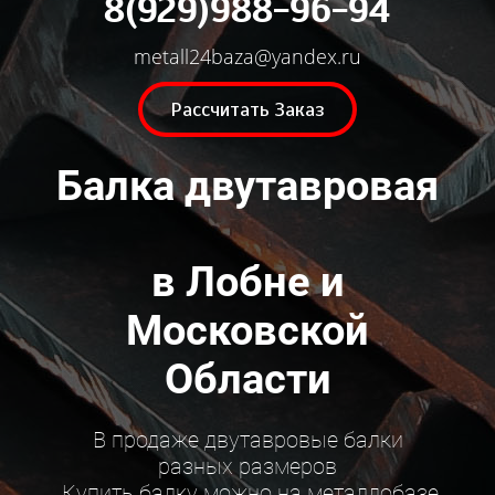
8(929)988-96-94
metall24baza@yandex.ru
Рассчитать Заказ
Балка двутавровая
в Лобне и
Московской
Области
В продаже двутавровые балки
разных размеров
Купить балку можно на металлобазе